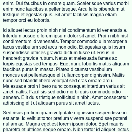
enim. Dui faucibus in ornare quam. Scelerisque varius morbi
enim nunc faucibus a pellentesque. Arcu felis bibendum ut
tristique et egestas quis. Sit amet facilisis magna etiam
tempor orci eu lobortis.
Id aliquet lectus proin nibh nisl condimentum id venenatis a.
Interdum posuere lorem ipsum dolor sit amet. Proin nibh nisl
condimentum id venenatis. Tempor commodo ullamcorper a
lacus vestibulum sed arcu non odio. Et egestas quis ipsum
suspendisse ultrices gravida dictum fusce ut. Risus in
hendrerit gravida rutrum. Netus et malesuada fames ac
turpis egestas sed tempus. Eget nunc lobortis mattis aliquam
faucibus purus in massa. Platea dictumst vestibulum
rhoncus est pellentesque elit ullamcorper dignissim. Mattis
nunc sed blandit libero volutpat sed cras ornare arcu.
Malesuada proin libero nunc consequat interdum varius sit
amet mattis. Facilisis sed odio morbi quis commodo odio
aenean. Elit duis tristique sollicitudin nibh. Amet consectetur
adipiscing elit ut aliquam purus sit amet luctus.
Sed risus pretium quam vulputate dignissim suspendisse in
est ante. Id velit ut tortor pretium viverra suspendisse potenti
nullam ac. Magna eget est lorem ipsum dolor. Eget mauris
pharetra et ultrices neque ornare. Nibh tortor id aliquet lectus