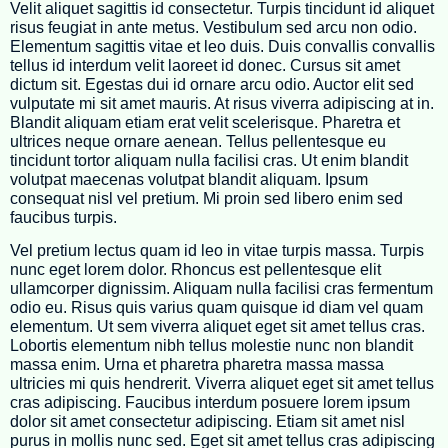
Velit aliquet sagittis id consectetur. Turpis tincidunt id aliquet
risus feugiat in ante metus. Vestibulum sed arcu non odio.
Elementum sagittis vitae et leo duis. Duis convallis convallis
tellus id interdum velit laoreet id donec. Cursus sit amet
dictum sit. Egestas dui id ornare arcu odio. Auctor elit sed
vulputate mi sit amet mauris. At risus viverra adipiscing at in.
Blandit aliquam etiam erat velit scelerisque. Pharetra et
ultrices neque ornare aenean. Tellus pellentesque eu
tincidunt tortor aliquam nulla facilisi cras. Ut enim blandit
volutpat maecenas volutpat blandit aliquam. Ipsum
consequat nisl vel pretium. Mi proin sed libero enim sed
faucibus turpis.
Vel pretium lectus quam id leo in vitae turpis massa. Turpis
nunc eget lorem dolor. Rhoncus est pellentesque elit
ullamcorper dignissim. Aliquam nulla facilisi cras fermentum
odio eu. Risus quis varius quam quisque id diam vel quam
elementum. Ut sem viverra aliquet eget sit amet tellus cras.
Lobortis elementum nibh tellus molestie nunc non blandit
massa enim. Urna et pharetra pharetra massa massa
ultricies mi quis hendrerit. Viverra aliquet eget sit amet tellus
cras adipiscing. Faucibus interdum posuere lorem ipsum
dolor sit amet consectetur adipiscing. Etiam sit amet nisl
purus in mollis nunc sed. Eget sit amet tellus cras adipiscing